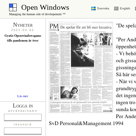
Open Windows
Svenska
English
Managing the human side of developement ™
Nyheter
"De spela
2021-02-02
Gratis Openwindowsgame
"Per Ande
tills pandemon är över
öppenhet
- Vi behö
och gissa
gissninga
Så här se
- När vi 
grundtryg
det inge
Läs mer
ingen tro
Logga in
sunda kon
användarnamn
Per Ande
SvD Personal&Management 1994
lösenord