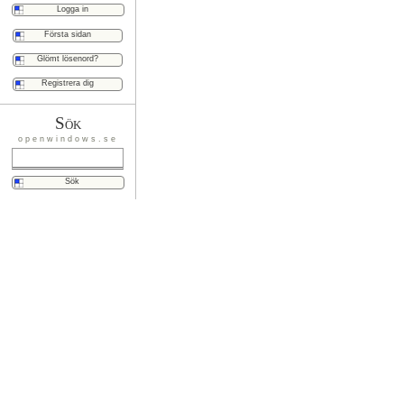
Första sidan
Glömt lösenord?
Registrera dig
Sök
openwindows.se