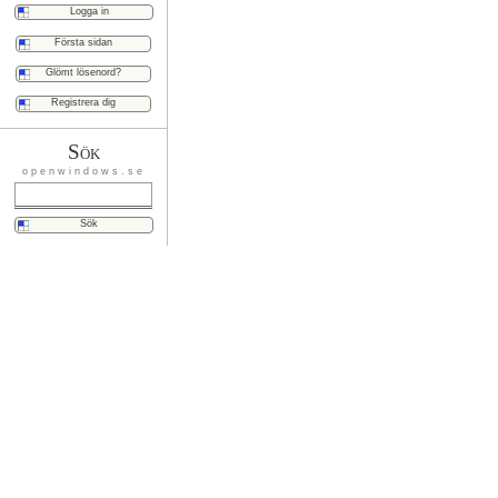
Första sidan
Glömt lösenord?
Registrera dig
Sök
openwindows.se