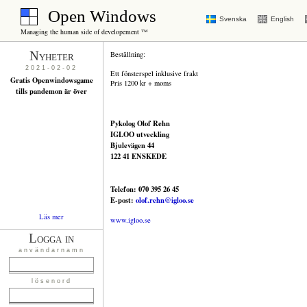
Open Windows
Svenska
English
Managing the human side of developement ™
Nyheter
Beställning:
2021-02-02
Ett fönsterspel inklusive frakt
Gratis Openwindowsgame
Pris 1200 kr + moms
tills pandemon är över
Pykolog Olof Rehn
IGLOO utveckling
Bjulevägen 44
122 41 ENSKEDE
Telefon: 070 395 26 45
E-post:
olof.rehn@igloo.se
Läs mer
www.igloo.se
Logga in
användarnamn
lösenord