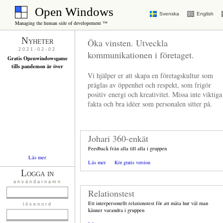
Open Windows
Svenska
English
Managing the human side of developement ™
Nyheter
Öka vinsten.
Utveckla
2021-02-02
kommunikationen i företaget.
Gratis Openwindowsgame
tills pandemon är över
Vi hjälper er att skapa en företagskultur som
präglas av öppenhet och respekt, som frigör
positiv energi och kreativitet. Missa inte viktiga
fakta och bra idéer som personalen sitter på.
Johari 360-enkät
Feedback från alla till alla i gruppen
Läs mer
Läs mer
Kör gratis version
Logga in
användarnamn
Relationstest
Ett interpersonellt relationstest för att mäta hur väl man
lösenord
känner varandra i gruppen