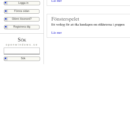
Läs mer
Första sidan
Fönsterspelet
Glömt lösenord?
Ett verktyg för att öka kunskapen om olikheterna i gruppen
Registrera dig
Läs mer
Sök
openwindows.se