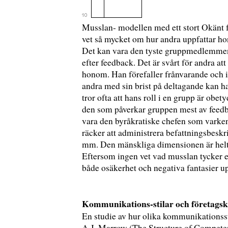
Musslan- modellen med ett stort Okänt fäl
vet så mycket om hur andra uppfattar ho
Det kan vara den tyste gruppmedlemmen 
efter feedback. Det är svårt för andra att
honom. Han förefaller frånvarande och in
andra med sin brist på deltagande kan h
tror ofta att hans roll i en grupp är obe
den som påverkar gruppen mest av feedba
vara den byråkratiske chefen som varken 
räcker att administrera befattningsbeskri
mm. Den mänskliga dimensionen är helt e
Eftersom ingen vet vad musslan tycker el
både osäkerhet och negativa fantasier 
Kommunikations-stilar och företagsk
En studie av hur olika kommunikationsst
A.J. Marrow (The Structure of Competen