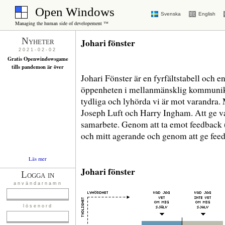
Open Windows
Svenska
English
Managing the human side of developement ™
Nyheter
Johari fönster
2021-02-02
Gratis Openwindowsgame
tills pandemon är över
Johari Fönster är en fyrfältstabell och
öppenheten i mellanmänsklig kommunika
tydliga och lyhörda vi är mot varandra.
Joseph Luft och Harry Ingham. Att ge var
samarbete. Genom att ta emot feedback (
och mitt agerande och genom att ge feed
Läs mer
Johari fönster
Logga in
användarnamn
lösenord